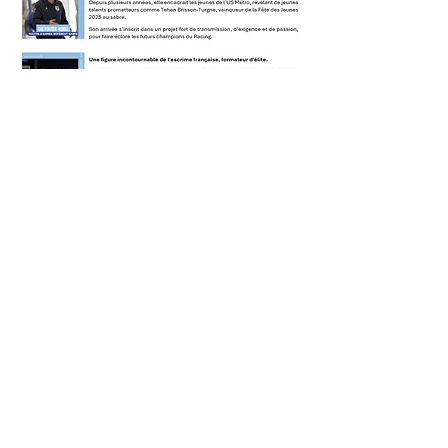
RACING
CLUB DE
FRANCE
ESCRIME
Valérie Givernaud
Secrétariat sportif
+
33 (0)1 40 61 60 94
v.givernaud@rcf.asso.fr